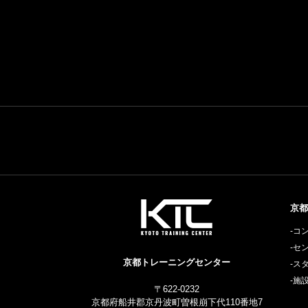
京都
-コ
-セ
京都トレーニングセンター
-ス
-施
〒622-0232
京都府船井郡京丹波町曽根崩下代110番地7