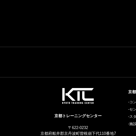
京都
-コ
-セ
京都トレーニングセンター
-ス
-施
〒622-0232
京都府船井郡京丹波町曽根崩下代110番地7